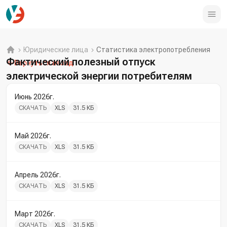
Юридические лица
Статистика электропотребления
Фактический полезный отпуск
Вернуться назад
электрической энергии потребителям
Июнь 2026г.
СКАЧАТЬ
XLS
31.5 КБ
Май 2026г.
СКАЧАТЬ
XLS
31.5 КБ
Апрель 2026г.
СКАЧАТЬ
XLS
31.5 КБ
Март 2026г.
СКАЧАТЬ
XLS
31.5 КБ