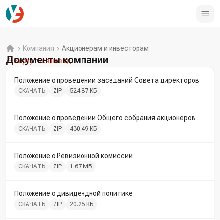
Компания
Акционерам и инвесторам
Документы компании
Вернуться назад
Положение о проведении заседаний Совета директоров
СКАЧАТЬ
ZIP
524.87 КБ
Положение о проведении Общего собрания акционеров
СКАЧАТЬ
ZIP
430.49 КБ
Положение о Ревизионной комиссии
СКАЧАТЬ
ZIP
1.67 МБ
Положение о дивидендной политике
СКАЧАТЬ
ZIP
20.25 КБ