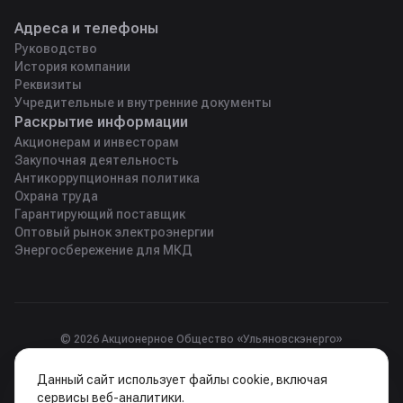
Адреса и телефоны
Руководство
История компании
Реквизиты
Учредительные и внутренние документы
Раскрытие информации
Акционерам и инвесторам
Закупочная деятельность
Антикоррупционная политика
Охрана труда
Гарантирующий поставщик
Оптовый рынок электроэнергии
Энергосбережение для МКД
© 2026 Акционерное Общество «Ульяновскэнерго»
Юридический адрес 432028, Россия, г. Ульяновск, пр-т 50-летия
Данный сайт использует файлы cookie, включая
ВЛКСМ, д. 23А.
сервисы веб-аналитики.