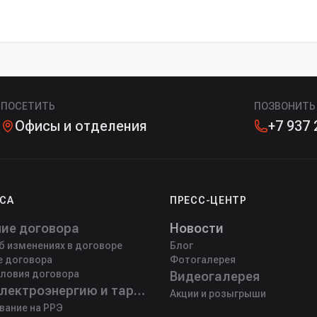
ПОСЕТИТЬ
ПОЗВОНИТЬ
Офисы и отделения
+7 937 
ЕСА
ПРЕСС-ЦЕНТР
ие договора
Новости
 изменениях в договоре
Блог
е договора
Фотогалерея
ловия договора
Видеогалерея
Цены на электроэнергию и тарифы
Акции и розыгрыши
вание на РРЭ