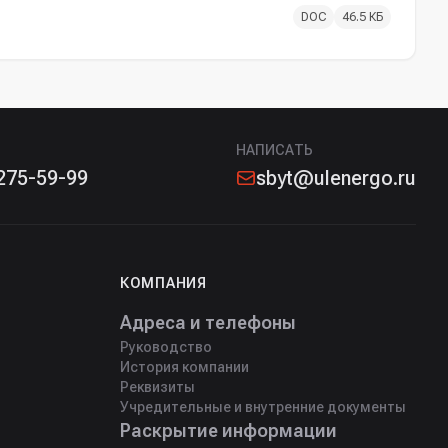
DOC
46.5 КБ
НАПИСАТЬ
275-59-99
sbyt@ulenergo.ru
КОМПАНИЯ
Адреса и телефоны
Руководство
История компании
Реквизиты
Учредительные и внутренние документы
Раскрытие информации