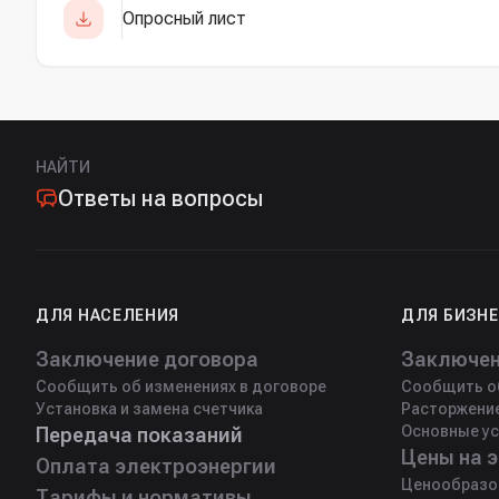
Опросный лист
НАЙТИ
Ответы на вопросы
ДЛЯ НАСЕЛЕНИЯ
ДЛЯ БИЗН
Заключение договора
Заключен
Сообщить об изменениях в договоре
Сообщить об
Установка и замена счетчика
Расторжени
Основные ус
Передача показаний
Оплата электроэнергии
Ценообразо
Тарифы и нормативы