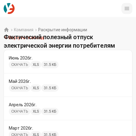
Компания
Раскрытие информации
Фактический полезный отпуск
Вернуться назад
электрической энергии потребителям
Июнь 2026г.
СКАЧАТЬ
XLS
31.5 КБ
Май 2026г.
СКАЧАТЬ
XLS
31.5 КБ
Апрель 2026г.
СКАЧАТЬ
XLS
31.5 КБ
Март 2026г.
СКАЧАТЬ
XLS
31.5 КБ