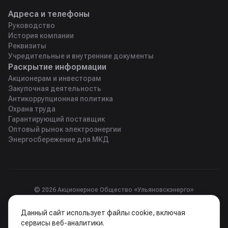
Адреса и телефоны
Руководство
История компании
Реквизиты
Учредительные и внутренние документы
Раскрытие информации
Акционерам и инвесторам
Закупочная деятельность
Антикоррупционная политика
Охрана труда
Гарантирующий поставщик
Оптовый рынок электроэнергии
Энергосбережение для МКД
© 2026 Акционерное Общество «Ульяновскэнерго»
Юридический адрес 432028, Россия, г. Ульяновск, пр-т 50-летия
Данный сайт использует файлы cookie, включая
ВЛКСМ, д. 23А.
сервисы веб-аналитики.