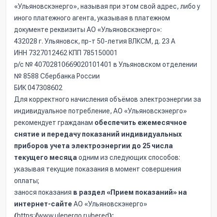
«Ульяновскэнерго», называя при этом свой адрес, либо у
иного платежного агента, указывая в платежном
документе реквизиты АО «Ульяновскэнерго»:
432028 г. Ульяновск, пр-т 50-летия ВЛКСМ, д. 23 А
ИНН 7327012462 КПП 785150001
р/с № 40702810669020101401 в Ульяновском отделении
№ 8588 Сбербанка России
БИК 047308602
Для корректного начисления объёмов электроэнергии за
индивидуальное потребление, АО «Ульяновскэнерго»
рекомендует гражданам
обеспечить ежемесячное
снятие и передачу показаний индивидуальных
приборов учета электроэнергии
до 25 числа
текущего месяца
одним из следующих способов:
указывая текущие показания в момент совершения
оплаты;
занося показания
в раздел «Прием показаний» на
интернет-сайте
АО «Ульяновскэнерго»
(
https://www.ulenergo.ru/pered
);