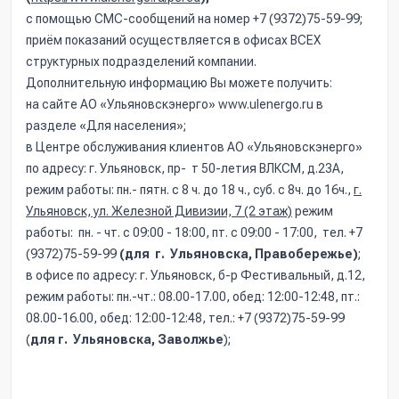
с помощью СМС-сообщений на номер +7 (9372)75-59-99;
приём показаний осуществляется в офисах ВСЕХ
структурных подразделений компании.
Дополнительную информацию Вы можете получить:
на сайте АО «Ульяновскэнерго» www.ulenergo.ru в
разделе «Для населения»;
в Центре обслуживания клиентов АО «Ульяновскэнерго»
по адресу: г. Ульяновск, пр- т 50-летия ВЛКСМ, д.23А,
режим работы: пн.- пятн. с 8 ч. до 18 ч., суб. с 8ч. до 16ч.,
г.
Ульяновск, ул. Железной Дивизии, 7 (2 этаж)
режим
работы:
пн. - чт. с 09:00 - 18:00, пт. с 09:00 - 17:00, тел. +7
(9372)75-59-99
(для г. Ульяновска, Правобережье)
;
в офисе по адресу: г. Ульяновск, б-р Фестивальный, д.12,
режим работы: пн.-чт.: 08.00-17.00, обед: 12:00-12:48, пт.:
08.00-16.00, обед: 12:00-12:48, тел.: +7 (9372)75-59-99
(
для г. Ульяновска, Заволжье
);