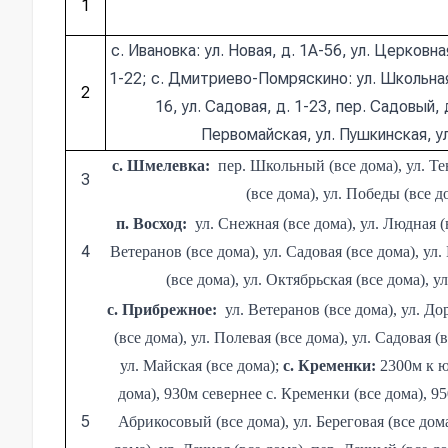
1
с. Ивановка: ул. Новая, д. 1А-56, ул. Церковная
1-22; с. Дмитриево-Помряскино: ул. Школьная, 
2
16, ул. Садовая, д. 1-23, пер. Садовый, д
Первомайская, ул. Пушкинская, ул.
с
.
Шмелевка
:
пер. Школьный (все дома), ул. Тен
3
(все дома), ул. Победы (все д
п
.
Восход
:
ул. Снежная (все дома), ул. Людная (
4
Ветеранов (все дома), ул. Садовая (все дома), ул
(все дома), ул. Октябрьская (все дома), 
с. Прибрежное
:
ул. Ветеранов (все дома), ул. До
(все дома), ул. Полевая (все дома), ул. Садовая (
ул. Майская (все дома);
с. Кременки:
2300м к ю
дома), 930м севернее с. Кременки (все дома), 95
5
Абрикосовый (все дома), ул. Береговая (все дом