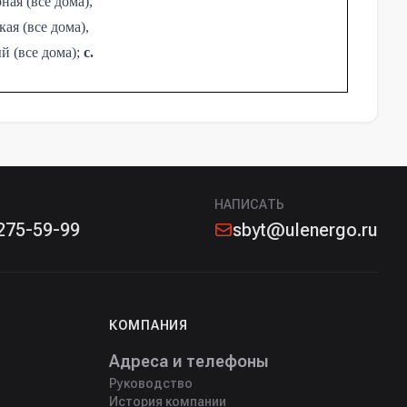
ная (все дома),
кая (все дома),
ый (все дома);
с.
НАПИСАТЬ
275-59-99
sbyt@ulenergo.ru
КОМПАНИЯ
Адреса и телефоны
Руководство
История компании