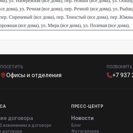
ома), ул. Набережная (все дома), пер. Новый (все дома), ул. Обшир
 дома), ул. Речная (все дома), пер. Речной (все дома), ул. Рыбац
), пер. Сиреневый (все дома), пер. Тенистый (все дома), пер .Южн
орожная (все дома), ул. Мира (все дома), ул. Полевая (все дома),
ПОСЕТИТЬ
ПОЗВОНИТЬ
Офисы и отделения
+7 937 
ЕСА
ПРЕСС-ЦЕНТР
ие договора
Новости
 изменениях в договоре
Блог
е договора
Фотогалерея