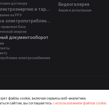
ловия договора
Видеогалерея
Цены на электроэнергию и тарифы
Акции и розыгрыши
вание на РРЭ
Статистика электропотребления
-правовая база
ической энергии
ный документооборот
ам
тветы
енту
 проблеме электроснабжения
М, д. 23А.
зует файлы cookie, включая сервисы веб-аналитики.
данных
аться сайтом, вы соглашаетесь
с использованием файлов cookie
.