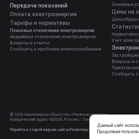
Основные ус
Передача показаний
Оплата электроэнергии
Ценообразо
Тарифы и нормативы
Плановые отключения электроэнергии
Нормативно
Аварийные отключения электроэнергии
Учёт электр
Вопросы и ответы
Электрон
Сообщить о проблеме электроснабжения
Застройщик
Вопросы и о
Памятка кли
Сообщить о
© 2026 Акционерное Общество «Ульяновскэнерго»
Юридический адрес 432028, Россия, г. Ульяновск, пр-т 50-летия ВЛКС
Данный сайт исполь
Перейти к старой версии сайта
Политика обработки персональных 
•
Продолжая пользов