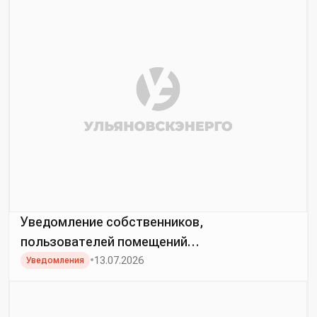
Уведомление собственников,
пользователей помещений
многоквартирных домов о предстоящем
•
13.07.2026
Уведомления
переходе на прямые договоры
электроснабжения с АО «Ульяновскэнерго»