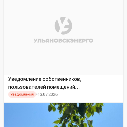
Уведомление собственников,
пользователей помещений
многоквартирных домов о предстоящем
•
13.07.2026
Уведомления
переходе на прямые договоры
электроснабжения с АО «Ульяновскэнерго»